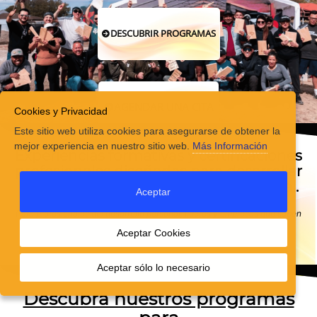
DESCUBRIR PROGRAMAS
AGENDAR UNA CITA
Cookies y Privacidad
Este sitio web utiliza cookies para asegurarse de obtener la
mejor experiencia en nuestro sitio web.
Más Información
Experiencias
formativas y certificaciones
profesionales diseñadas para desarrollar
liderazgo, confianza y rendimiento real.
Aceptar
Para profesionales del desarrollo personal, líderes y empresas que saben
que el verdadero cambio no es solo aprender, sino integrar.
Aceptar Cookies
Aceptar sólo lo necesario
Descubra nuestros programas